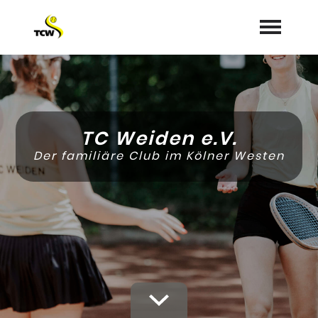
Home
Platzbuchung
TC Weiden e.V.
Aktuelles
Der familiäre Club im Kölner Westen
Rund um den TCW
expand_more
Termine
Gastronomie
Sponsoren
Training