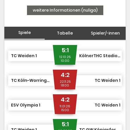
weitere Informationen (nuliga)
Spiele
Tabelle
Spieler/-innen
5:1
TC Weiden 1
KölnerTHC Stadion RW 2
12.10.25
10:00
4:2
TC Köln-Worringen 1
TC Weiden 1
22.11.25
18:00
4:2
ESV Olympia 1
TC Weiden 1
11.01.26
15:00
5:1
TC Weiden 1
TC GW Königsforst 2