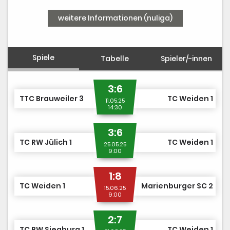
weitere Informationen (nuliga)
Spiele
Tabelle
Spieler/-innen
3:6
TTC Brauweiler 3
TC Weiden 1
11.05.25
14:30
3:6
TC RW Jülich 1
TC Weiden 1
25.05.25
9:00
1:8
TC Weiden 1
Marienburger SC 2
15.06.25
9:00
2:7
TC BW Siegburg 1
TC Weiden 1