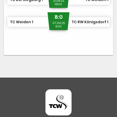
21.08.25
18:00
8:0
TC Weiden 1
TC RW Königsdorf 1
07.09.25
8:30