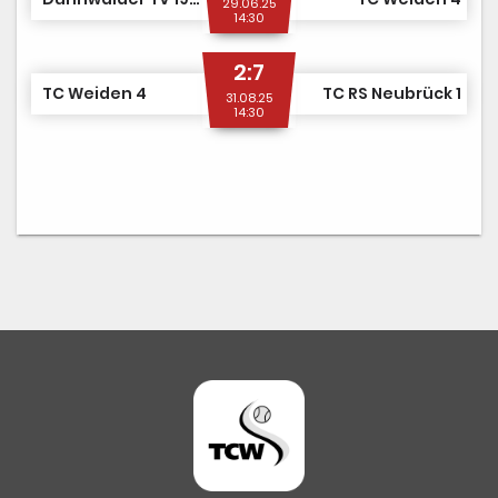
29.06.25
14:30
2:7
TC Weiden 4
TC RS Neubrück 1
31.08.25
14:30