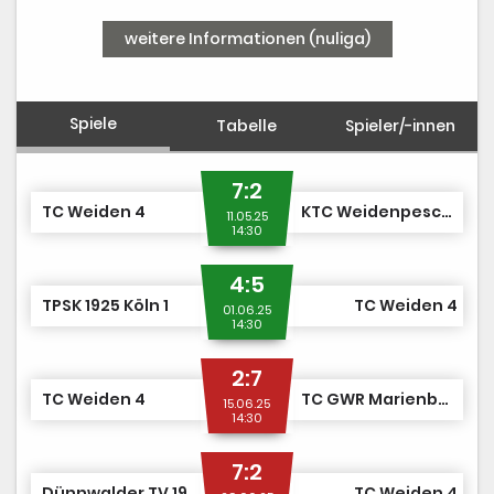
weitere Informationen (nuliga)
Spiele
Tabelle
Spieler/-innen
7:2
TC Weiden 4
KTC Weidenpescher Park 2
11.05.25
14:30
4:5
TPSK 1925 Köln 1
TC Weiden 4
01.06.25
14:30
2:7
TC Weiden 4
TC GWR Marienburg 1
15.06.25
14:30
7:2
Dünnwalder TV 1905 1
TC Weiden 4