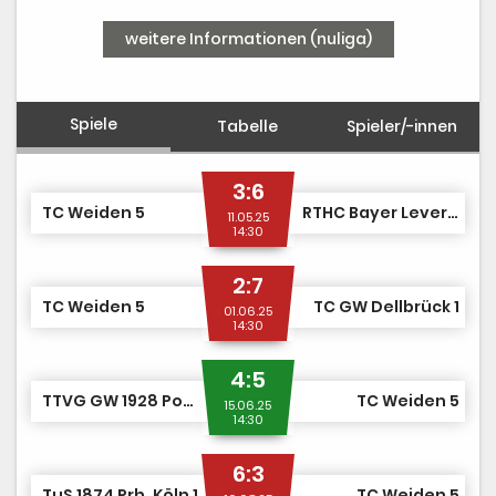
weitere Informationen (nuliga)
Spiele
Tabelle
Spieler/-innen
3:6
TC Weiden 5
RTHC Bayer Leverkusen 3
11.05.25
14:30
2:7
TC Weiden 5
TC GW Dellbrück 1
01.06.25
14:30
4:5
TTVG GW 1928 Porz-Eil 1
TC Weiden 5
15.06.25
14:30
6:3
TuS 1874 Rrh. Köln 1
TC Weiden 5