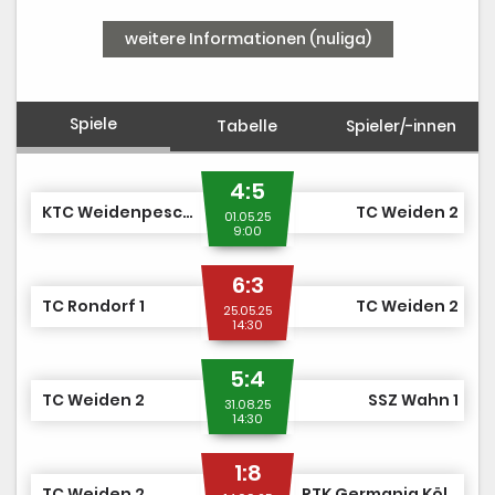
weitere Informationen (nuliga)
Spiele
Tabelle
Spieler/-innen
4:5
KTC Weidenpescher Park 2
TC Weiden 2
01.05.25
9:00
6:3
TC Rondorf 1
TC Weiden 2
25.05.25
14:30
5:4
TC Weiden 2
SSZ Wahn 1
31.08.25
14:30
1:8
TC Weiden 2
RTK Germania Köln 2