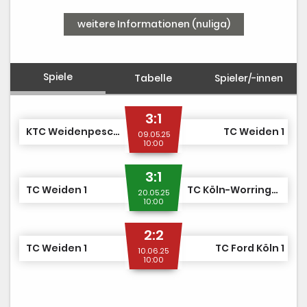
weitere Informationen (nuliga)
Spiele
Tabelle
Spieler/-innen
3:1
KTC Weidenpescher Park 1
TC Weiden 1
09.05.25
10:00
3:1
TC Weiden 1
TC Köln-Worringen 1
20.05.25
10:00
2:2
TC Weiden 1
TC Ford Köln 1
10.06.25
10:00