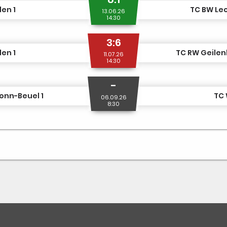
en 1
TC BW Lec
13.06.26
14:30
3:6
en 1
TC RW Geilen
11.07.26
14:30
-
onn-Beuel 1
TC 
06.09.26
8:30