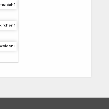
henich 1
kirchen 1
Weiden 1