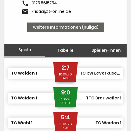
phone
0175 5615754
email
kristia@t-online.de
weitere Informationen (nuliga)
Spiele
Tabelle
Spieler/-innen
2:7
TC Weiden 1
TC RW Leverkusen 1
10.05.26
14:30
9:0
TC Weiden 1
TTC Brauweiler 1
17.05.26
16:00
5:4
TC Wiehl 1
TC Weiden 1
31.05.26
14:30