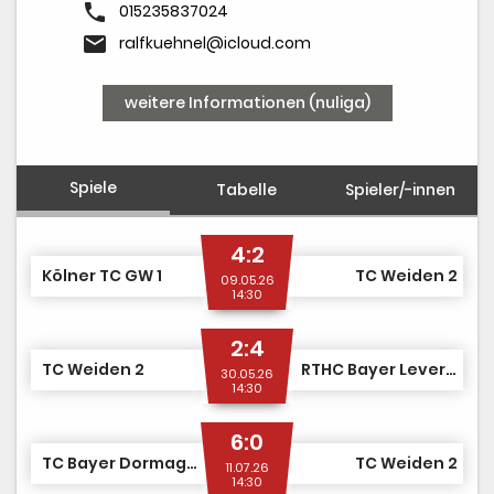
phone
015235837024
email
ralfkuehnel@icloud.com
weitere Informationen (nuliga)
Spiele
Tabelle
Spieler/-innen
4:2
Kölner TC GW 1
TC Weiden 2
09.05.26
14:30
2:4
TC Weiden 2
RTHC Bayer Leverkusen 1
30.05.26
14:30
6:0
TC Bayer Dormagen 1
TC Weiden 2
11.07.26
14:30