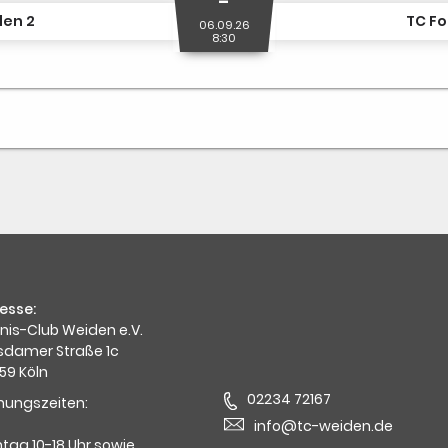
-
den 2
TC Fo
06.09.26
8:30
esse:
nis-Club Weiden e.V.
sdamer Straße 1c
59 Köln
02234 72167
nungszeiten:
info@tc-weiden.de
tag 10-18 Uhr sowie