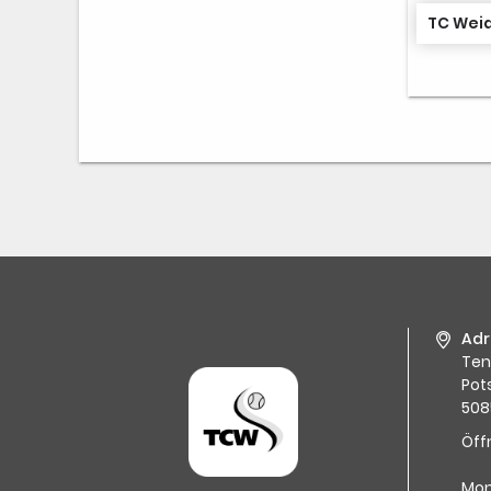
TC Wei
Adr
Ten
Pot
508
Öff
Mon