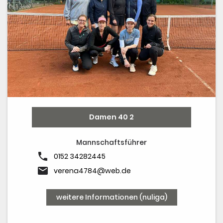
Damen 40 2
Mannschaftsführer
phone
0152 34282445
email
verena4784@web.de
weitere Informationen (nuliga)