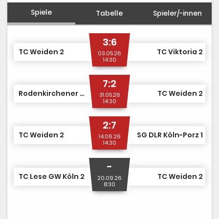
Spiele
Tabelle
Spieler/-innen
3:6
TC Weiden 2
TC Viktoria 2
03.05.26
14:30
7:2
Rodenkirchener TC 1
TC Weiden 2
31.05.26
14:30
2:7
TC Weiden 2
SG DLR Köln-Porz 1
14.06.26
14:30
-
TC Lese GW Köln 2
TC Weiden 2
20.09.26
8:30