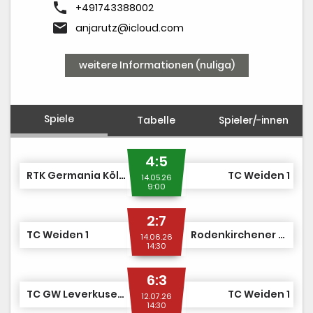
phone
+491743388002
email
anjarutz@icloud.com
weitere Informationen (nuliga)
Spiele
Tabelle
Spieler/-innen
4:5
RTK Germania Köln 2
TC Weiden 1
14.05.26
9:00
2:7
TC Weiden 1
Rodenkirchener TC 2
14.06.26
14:30
6:3
TC GW Leverkusen 1
TC Weiden 1
12.07.26
14:30