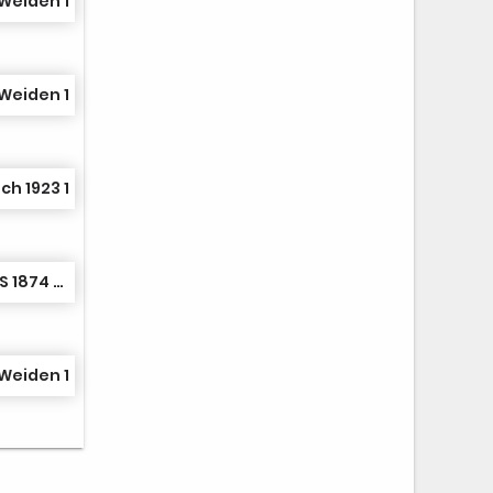
Weiden 1
Weiden 1
h 1923 1
SG TC RS Neubrück/TuS 1874 Rrh. Köln 1
Weiden 1