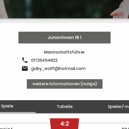
Juniorinnen 18 1
Mannschaftsführer
phone
01726494822
email
gaby_wolff@hotmail.com
weitere Informationen (nuliga)
Spiele
Tabelle
Spieler/-i
4:2